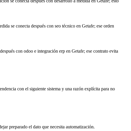
zación se conecta después con desarrollo a medida en Getafe; esto
medida se conecta después con seo técnico en Getafe; ese orden
a después con odoo e integración erp en Getafe; ese contrato evita
endencia con el siguiente sistema y una razón explícita para no
 dejar preparado el dato que necesita automatización.