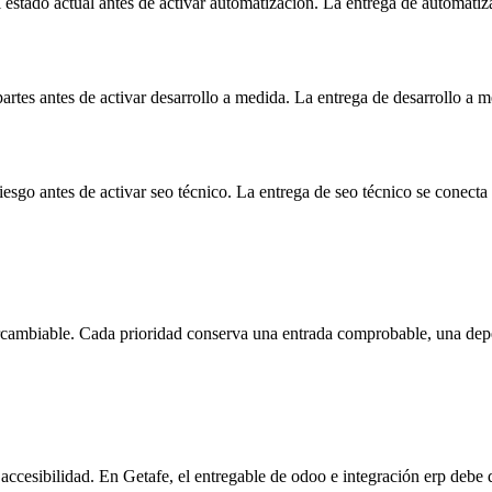
 estado actual antes de activar automatización. La entrega de automati
artes antes de activar desarrollo a medida. La entrega de desarrollo a 
 riesgo antes de activar seo técnico. La entrega de seo técnico se conect
ntercambiable. Cada prioridad conserva una entrada comprobable, una dep
y accesibilidad. En Getafe, el entregable de odoo e integración erp debe