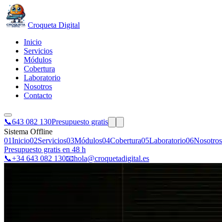
Croqueta Digital
Inicio
Servicios
Módulos
Cobertura
Laboratorio
Nosotros
Contacto
📞
643 082 130
Presupuesto gratis
Sistema Offline
01
Inicio
02
Servicios
03
Módulos
04
Cobertura
05
Laboratorio
06
Nosotros
Presupuesto gratis en 48 h
📞
+34 643 082 130
📧
hola@croquetadigital.es