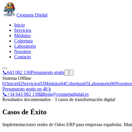
Croqueta Digital
Inicio
Servicios
Módulos
Cobertura
Laboratorio
Nosotros
Contacto
📞
643 082 130
Presupuesto gratis
Sistema Offline
01
Inicio
02
Servicios
03
Módulos
04
Cobertura
05
Laboratorio
06
Nosotros
Presupuesto gratis en 48 h
📞
+34 643 082 130
📧
hola@croquetadigital.es
Resultados documentados · 3 casos de transformación digital
Casos de
Éxito
Implementaciones reales de Odoo ERP para empresas españolas. Manufa