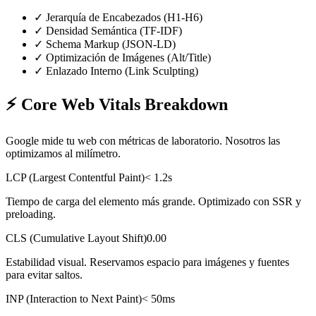
✓
Jerarquía de Encabezados (H1-H6)
✓
Densidad Semántica (TF-IDF)
✓
Schema Markup (JSON-LD)
✓
Optimización de Imágenes (Alt/Title)
✓
Enlazado Interno (Link Sculpting)
⚡
Core Web Vitals Breakdown
Google mide tu web con métricas de laboratorio. Nosotros las
optimizamos al milímetro.
LCP (Largest Contentful Paint)
< 1.2s
Tiempo de carga del elemento más grande. Optimizado con SSR y
preloading.
CLS (Cumulative Layout Shift)
0.00
Estabilidad visual. Reservamos espacio para imágenes y fuentes
para evitar saltos.
INP (Interaction to Next Paint)
< 50ms