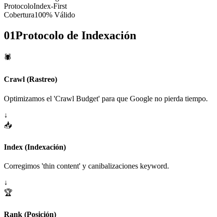
Protocolo
Index-First
Cobertura
100% Válido
01
Protocolo de Indexación
🕷️
Crawl (Rastreo)
Optimizamos el 'Crawl Budget' para que Google no pierda tiempo.
↓
📥
Index (Indexación)
Corregimos 'thin content' y canibalizaciones keyword.
↓
🏆
Rank (Posición)