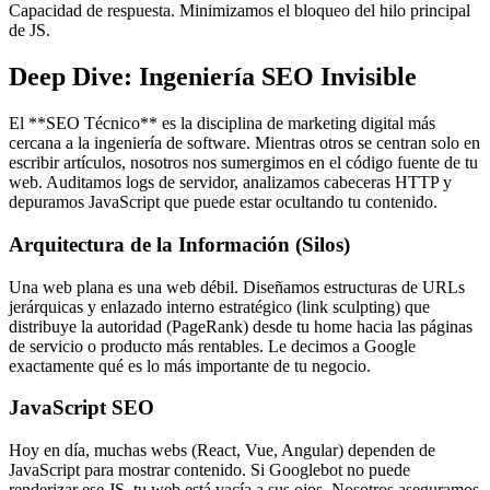
Capacidad de respuesta. Minimizamos el bloqueo del hilo principal
de JS.
Deep Dive: Ingeniería SEO Invisible
El **SEO Técnico** es la disciplina de marketing digital más
cercana a la ingeniería de software. Mientras otros se centran solo en
escribir artículos, nosotros nos sumergimos en el código fuente de tu
web. Auditamos logs de servidor, analizamos cabeceras HTTP y
depuramos JavaScript que puede estar ocultando tu contenido.
Arquitectura de la Información (Silos)
Una web plana es una web débil. Diseñamos estructuras de URLs
jerárquicas y enlazado interno estratégico (link sculpting) que
distribuye la autoridad (PageRank) desde tu home hacia las páginas
de servicio o producto más rentables. Le decimos a Google
exactamente qué es lo más importante de tu negocio.
JavaScript SEO
Hoy en día, muchas webs (React, Vue, Angular) dependen de
JavaScript para mostrar contenido. Si Googlebot no puede
renderizar ese JS, tu web está vacía a sus ojos. Nosotros aseguramos