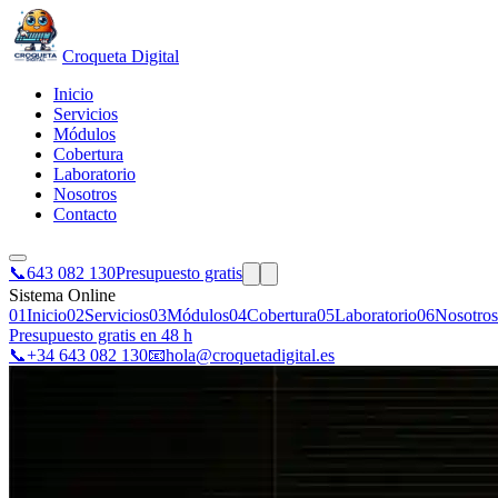
Croqueta Digital
Inicio
Servicios
Módulos
Cobertura
Laboratorio
Nosotros
Contacto
📞
643 082 130
Presupuesto gratis
Sistema Online
01
Inicio
02
Servicios
03
Módulos
04
Cobertura
05
Laboratorio
06
Nosotros
Presupuesto gratis en 48 h
📞
+34 643 082 130
📧
hola@croquetadigital.es