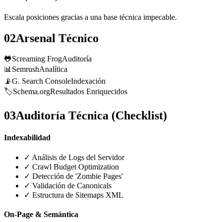
Escala posiciones gracias a una base técnica impecable.
02
Arsenal Técnico
🐸
Screaming Frog
Auditoría
📊
Semrush
Analítica
📡
G. Search Console
Indexación
🏷️
Schema.org
Resultados Enriquecidos
03
Auditoría Técnica (Checklist)
Indexabilidad
✓
Análisis de Logs del Servidor
✓
Crawl Budget Optimization
✓
Detección de 'Zombie Pages'
✓
Validación de Canonicals
✓
Estructura de Sitemaps XML
On-Page & Semántica