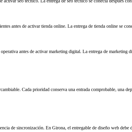
s de activar seo técnico. La entrega de seo técnico se conecta después c
entes antes de activar tienda online. La entrega de tienda online se con
 operativa antes de activar marketing digital. La entrega de marketing 
intercambiable. Cada prioridad conserva una entrada comprobable, una dep
uencia de sincronización. En Girona, el entregable de diseño web debe d