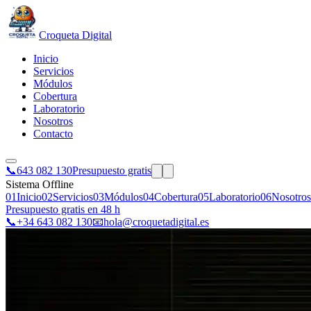
Croqueta Digital
Inicio
Servicios
Módulos
Cobertura
Laboratorio
Nosotros
Contacto
📞
643 082 130
Presupuesto gratis
Sistema Offline
01
Inicio
02
Servicios
03
Módulos
04
Cobertura
05
Laboratorio
06
Nosotros
Presupuesto gratis en 48 h
📞
+34 643 082 130
📧
hola@croquetadigital.es