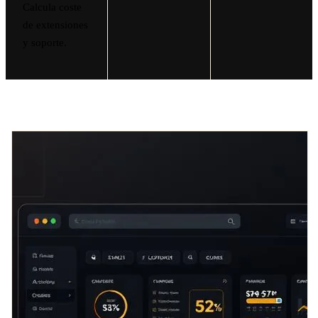
Calcula coste
de extensiones
y soporte.