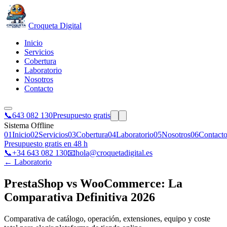
Croqueta Digital
Inicio
Servicios
Cobertura
Laboratorio
Nosotros
Contacto
📞
643 082 130
Presupuesto gratis
Sistema Offline
01
Inicio
02
Servicios
03
Cobertura
04
Laboratorio
05
Nosotros
06
Contact
Presupuesto gratis en 48 h
📞
+34 643 082 130
📧
hola@croquetadigital.es
← Laboratorio
PrestaShop vs WooCommerce: La
Comparativa Definitiva 2026
Comparativa de catálogo, operación, extensiones, equipo y coste