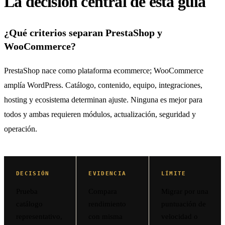
La decisión central de esta guía
¿Qué criterios separan PrestaShop y
WooCommerce?
PrestaShop nace como plataforma ecommerce; WooCommerce
amplía WordPress. Catálogo, contenido, equipo, integraciones,
hosting y ecosistema determinan ajuste. Ninguna es mejor para
todos y ambas requieren módulos, actualización, seguridad y
operación.
DECISIÓN
EVIDENCIA
LÍMITE
Prueba
Compara
Migrar por una
catálogo
rendimiento
puntuación de
representativo,
con misma
velocidad o