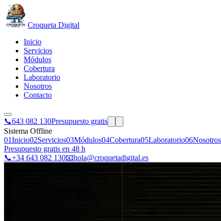
Croqueta Digital
Inicio
Servicios
Módulos
Cobertura
Laboratorio
Nosotros
Contacto
📞
643 082 130
Presupuesto gratis
Sistema Offline
01
Inicio
02
Servicios
03
Módulos
04
Cobertura
05
Laboratorio
06
Nosotros
Presupuesto gratis en 48 h
📞
+34 643 082 130
📧
hola@croquetadigital.es