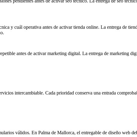
siones pendientes antes de activar seo técnico. La entrega de seo técni
nica y cuál operativa antes de activar tienda online. La entrega de tie
io.
repetible antes de activar marketing digital. La entrega de marketing d
 servicios intercambiable. Cada prioridad conserva una entrada comproba
mularios válidos. En Palma de Mallorca, el entregable de diseño web deb