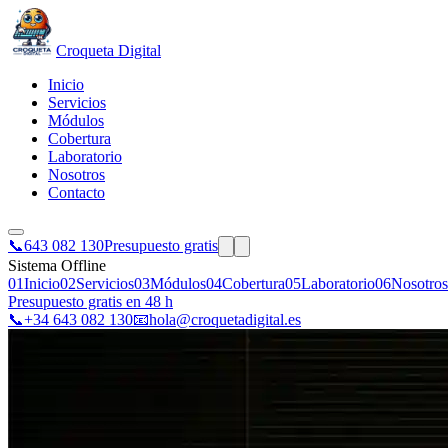
Croqueta Digital
Inicio
Servicios
Módulos
Cobertura
Laboratorio
Nosotros
Contacto
📞
643 082 130
Presupuesto gratis
Sistema Offline
01
Inicio
02
Servicios
03
Módulos
04
Cobertura
05
Laboratorio
06
Nosotros
Presupuesto gratis en 48 h
📞
+34 643 082 130
📧
hola@croquetadigital.es