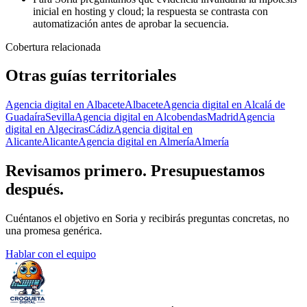
inicial en hosting y cloud; la respuesta se contrasta con
automatización antes de aprobar la secuencia.
Cobertura relacionada
Otras guías territoriales
Agencia digital en Albacete
Albacete
Agencia digital en Alcalá de
Guadaíra
Sevilla
Agencia digital en Alcobendas
Madrid
Agencia
digital en Algeciras
Cádiz
Agencia digital en
Alicante
Alicante
Agencia digital en Almería
Almería
Revisamos primero. Presupuestamos
después.
Cuéntanos el objetivo en Soria y recibirás preguntas concretas, no
una promesa genérica.
Hablar con el equipo