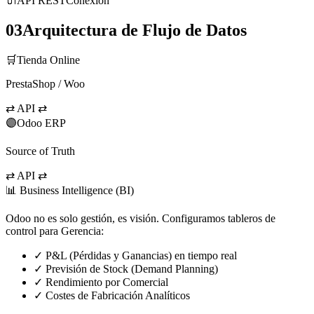
🔌
API REST
Conexión
03
Arquitectura de Flujo de Datos
🛒
Tienda Online
PrestaShop / Woo
⇄ API ⇄
🟣
Odoo ERP
Source of Truth
⇄ API ⇄
📊
Business Intelligence (BI)
Odoo no es solo gestión, es visión. Configuramos tableros de
control para Gerencia:
✓
P&L (Pérdidas y Ganancias) en tiempo real
✓
Previsión de Stock (Demand Planning)
✓
Rendimiento por Comercial
✓
Costes de Fabricación Analíticos