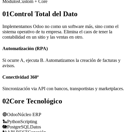
Módulos
Custom + Core
01
Control Total del Dato
Implementamos Odoo no como un software más, sino como el
sistema operativo de tu empresa. Elimina el caos de tener la
contabilidad en un sitio y las ventas en otro.
Automatización (RPA)
Si ocurre A, ejecuta B. Automatizamos la creación de facturas y
avisos.
Conectividad 360º
Sincronización via API con bancos, transportistas y marketplaces.
02
Core Tecnológico
🟣
Odoo
Núcleo ERP
🐍
Python
Scripting
🐘
PostgreSQL
Datos