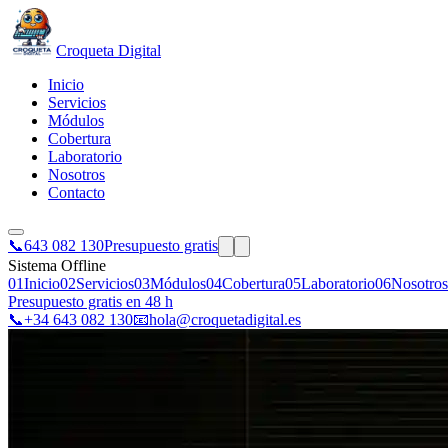
Croqueta Digital
Inicio
Servicios
Módulos
Cobertura
Laboratorio
Nosotros
Contacto
📞
643 082 130
Presupuesto gratis
Sistema Offline
01
Inicio
02
Servicios
03
Módulos
04
Cobertura
05
Laboratorio
06
Nosotros
Presupuesto gratis en 48 h
📞
+34 643 082 130
📧
hola@croquetadigital.es