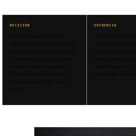
DECISIÓN
EVIDENCIA
Confirma respuesta, robots,
Guarda estado de insp
canonical, indexabilidad y enlaces.
canonical declarada y
Compara intención y similitud con
último rastreo, consul
el inventario. Mejora o consolida
internos. Observa du
cuando no existe valor propio.
según frecuencia. La 
Solicita rastreo solo después; no
permanencia no se gar
repitas acciones sin un cambio
material.