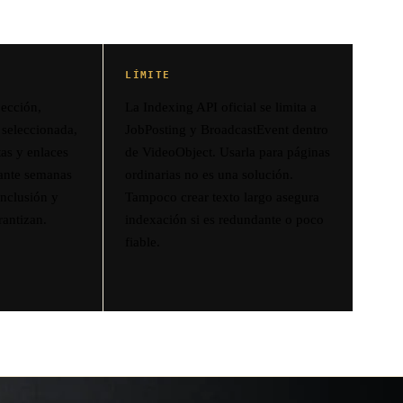
LÍMITE
ección,
La Indexing API oficial se limita a
 seleccionada,
JobPosting y BroadcastEvent dentro
tas y enlaces
de VideoObject. Usarla para páginas
rante semanas
ordinarias no es una solución.
inclusión y
Tampoco crear texto largo asegura
antizan.
indexación si es redundante o poco
fiable.