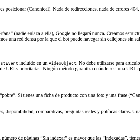
res posicionar (Canonical). Nada de redirecciones, nada de errores 404
rfana” (nadie enlaza a ella), Google no llegará nunca. Creamos estruct
amos una red densa por la que el bot puede navegar sin callejones sin sal
incluido en un
. No debe utilizarse para artícu
astEvent
VideoObject
al de URLs prioritarias. Ningún método garantiza cuándo o si una URL 
 “pobre”. Si tienes una ficha de producto con una foto y una frase (“Ca
es, disponibilidad, comparativas, preguntas reales y políticas claras. Un
l número de páginas “Sin indexar” es mayor que las “Indexadas”, tienes