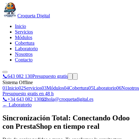
Croqueta Digital
Inicio
Servicios
Módulos
Cobertura
Laboratorio
Nosotros
Contacto
📞
643 082 130
Presupuesto gratis
Sistema Offline
01
Inicio
02
Servicios
03
Módulos
04
Cobertura
05
Laboratorio
06
Nosotros
Presupuesto gratis en 48 h
📞
+34 643 082 130
📧
hola@croquetadigital.es
← Laboratorio
Sincronización Total: Conectando Odoo
con PrestaShop en tiempo real