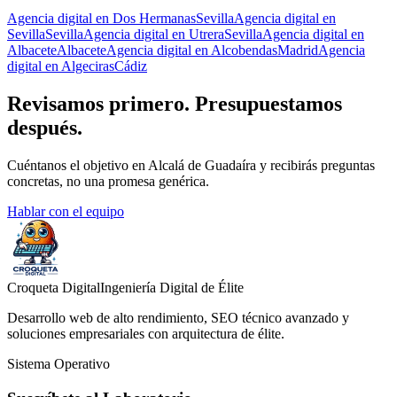
Agencia digital en Dos Hermanas
Sevilla
Agencia digital en
Sevilla
Sevilla
Agencia digital en Utrera
Sevilla
Agencia digital en
Albacete
Albacete
Agencia digital en Alcobendas
Madrid
Agencia
digital en Algeciras
Cádiz
Revisamos primero. Presupuestamos
después.
Cuéntanos el objetivo en Alcalá de Guadaíra y recibirás preguntas
concretas, no una promesa genérica.
Hablar con el equipo
Croqueta Digital
Ingeniería Digital de Élite
Desarrollo web de alto rendimiento, SEO técnico avanzado y
soluciones empresariales con arquitectura de élite.
Sistema Operativo