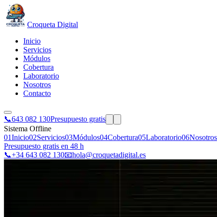
Croqueta Digital
Inicio
Servicios
Módulos
Cobertura
Laboratorio
Nosotros
Contacto
📞
643 082 130
Presupuesto gratis
Sistema Offline
01
Inicio
02
Servicios
03
Módulos
04
Cobertura
05
Laboratorio
06
Nosotros
Presupuesto gratis en 48 h
📞
+34 643 082 130
📧
hola@croquetadigital.es