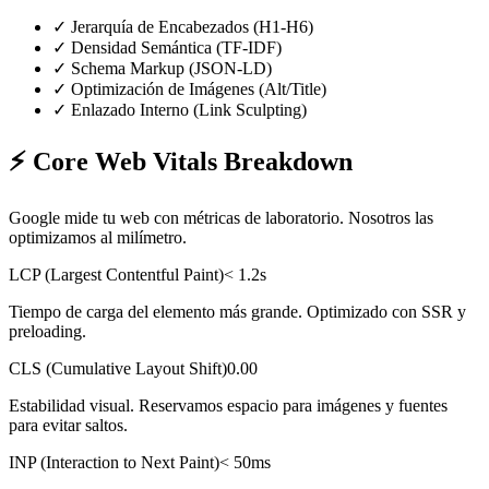
✓
Jerarquía de Encabezados (H1-H6)
✓
Densidad Semántica (TF-IDF)
✓
Schema Markup (JSON-LD)
✓
Optimización de Imágenes (Alt/Title)
✓
Enlazado Interno (Link Sculpting)
⚡
Core Web Vitals Breakdown
Google mide tu web con métricas de laboratorio. Nosotros las
optimizamos al milímetro.
LCP (Largest Contentful Paint)
< 1.2s
Tiempo de carga del elemento más grande. Optimizado con SSR y
preloading.
CLS (Cumulative Layout Shift)
0.00
Estabilidad visual. Reservamos espacio para imágenes y fuentes
para evitar saltos.
INP (Interaction to Next Paint)
< 50ms