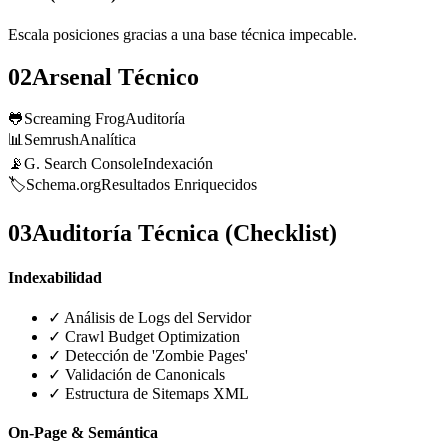
Escala posiciones gracias a una base técnica impecable.
02
Arsenal Técnico
🐸
Screaming Frog
Auditoría
📊
Semrush
Analítica
📡
G. Search Console
Indexación
🏷️
Schema.org
Resultados Enriquecidos
03
Auditoría Técnica (Checklist)
Indexabilidad
✓
Análisis de Logs del Servidor
✓
Crawl Budget Optimization
✓
Detección de 'Zombie Pages'
✓
Validación de Canonicals
✓
Estructura de Sitemaps XML
On-Page & Semántica