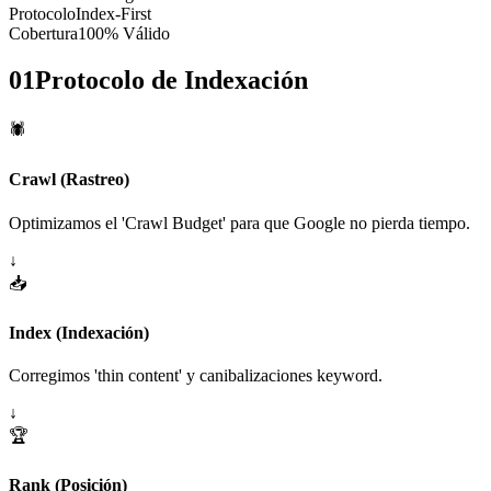
Protocolo
Index-First
Cobertura
100% Válido
01
Protocolo de Indexación
🕷️
Crawl (Rastreo)
Optimizamos el 'Crawl Budget' para que Google no pierda tiempo.
↓
📥
Index (Indexación)
Corregimos 'thin content' y canibalizaciones keyword.
↓
🏆
Rank (Posición)