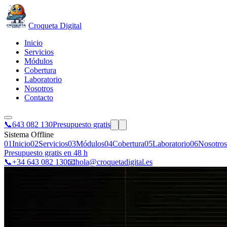
Croqueta Digital
Inicio
Servicios
Módulos
Cobertura
Laboratorio
Nosotros
Contacto
📞
643 082 130
Presupuesto gratis
Sistema Offline
01
Inicio
02
Servicios
03
Módulos
04
Cobertura
05
Laboratorio
06
Nosotros
Presupuesto gratis en 48 h
📞
+34 643 082 130
📧
hola@croquetadigital.es