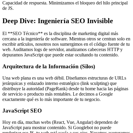
Capacidad de respuesta. Minimizamos el bloqueo del hilo principal
de JS.
Deep Dive: Ingeniería SEO Invisible
El **SEO Técnico** es la disciplina de marketing digital más
cercana a la ingeniería de software. Mientras otros se centran solo en
escribir artículos, nosotros nos sumergimos en el código fuente de tu
web. Auditamos logs de servidor, analizamos cabeceras HTTP y
depuramos JavaScript que puede estar ocultando tu contenido.
Arquitectura de la Información (Silos)
Una web plana es una web débil. Diseñamos estructuras de URLs
jerárquicas y enlazado interno estratégico (link sculpting) que
distribuye la autoridad (PageRank) desde tu home hacia las páginas
de servicio o producto más rentables. Le decimos a Google
exactamente qué es lo más importante de tu negocio.
JavaScript SEO
Hoy en día, muchas webs (React, Vue, Angular) dependen de
JavaScript para mostrar contenido. Si Googlebot no puede
renderizar ese JS, tu web está vacía a sus ojos. Nosotros aseguramos