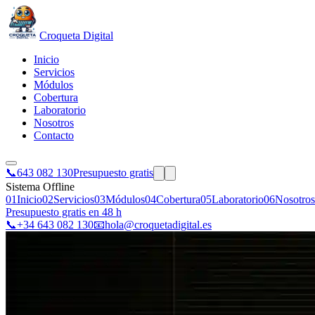
Croqueta Digital
Inicio
Servicios
Módulos
Cobertura
Laboratorio
Nosotros
Contacto
📞
643 082 130
Presupuesto gratis
Sistema Offline
01
Inicio
02
Servicios
03
Módulos
04
Cobertura
05
Laboratorio
06
Nosotros
Presupuesto gratis en 48 h
📞
+34 643 082 130
📧
hola@croquetadigital.es