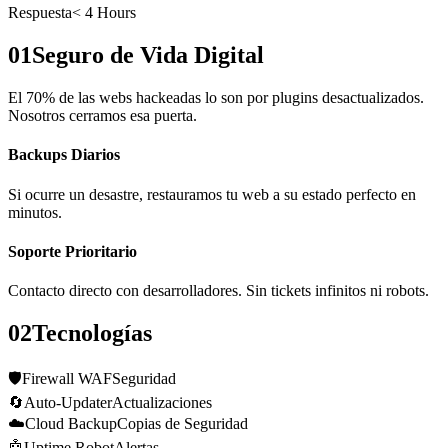
Respuesta
< 4 Hours
01
Seguro de Vida Digital
El 70% de las webs hackeadas lo son por plugins desactualizados.
Nosotros cerramos esa puerta.
Backups Diarios
Si ocurre un desastre, restauramos tu web a su estado perfecto en
minutos.
Soporte Prioritario
Contacto directo con desarrolladores. Sin tickets infinitos ni robots.
02
Tecnologías
🛡️
Firewall WAF
Seguridad
🔄
Auto-Updater
Actualizaciones
☁️
Cloud Backup
Copias de Seguridad
🤖
Uptime Robot
Alertas