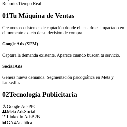
Reportes
Tiempo Real
01
Tu Máquina de Ventas
Creamos ecosistemas de captación donde el usuario es impactado en
el momento exacto de su decisión de compra.
Google Ads (SEM)
Captura la demanda existente. Aparece cuando buscan tu servicio.
Social Ads
Genera nueva demanda. Segmentación psicográfica en Meta y
LinkedIn.
02
Tecnología Publicitaria
🎯
Google Ads
PPC
👥
Meta Ads
Social
👔
LinkedIn Ads
B2B
📊
GA4
Analítica