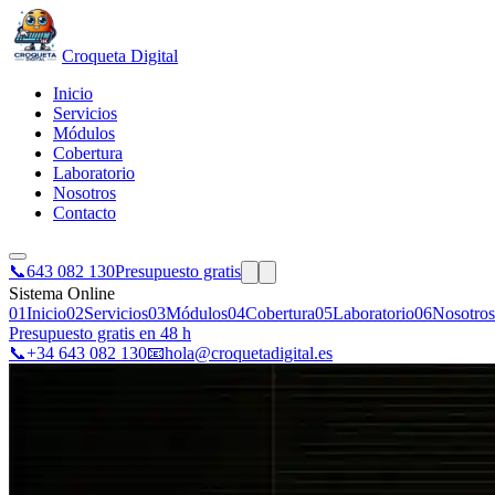
Croqueta Digital
Inicio
Servicios
Módulos
Cobertura
Laboratorio
Nosotros
Contacto
📞
643 082 130
Presupuesto gratis
Sistema Online
01
Inicio
02
Servicios
03
Módulos
04
Cobertura
05
Laboratorio
06
Nosotros
Presupuesto gratis en 48 h
📞
+34 643 082 130
📧
hola@croquetadigital.es