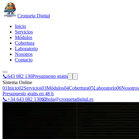
Croqueta Digital
Inicio
Servicios
Módulos
Cobertura
Laboratorio
Nosotros
Contacto
📞
643 082 130
Presupuesto gratis
Sistema Online
01
Inicio
02
Servicios
03
Módulos
04
Cobertura
05
Laboratorio
06
Nosotros
Presupuesto gratis en 48 h
📞
+34 643 082 130
📧
hola@croquetadigital.es