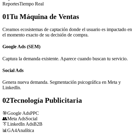
Reportes
Tiempo Real
01
Tu Máquina de Ventas
Creamos ecosistemas de captación donde el usuario es impactado en
el momento exacto de su decisión de compra.
Google Ads (SEM)
Captura la demanda existente. Aparece cuando buscan tu servicio.
Social Ads
Genera nueva demanda. Segmentación psicográfica en Meta y
LinkedIn.
02
Tecnología Publicitaria
🎯
Google Ads
PPC
👥
Meta Ads
Social
👔
LinkedIn Ads
B2B
📊
GA4
Analítica