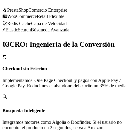
🐧
PrestaShop
Comercio Enterprise
🛍️
WooCommerce
Retail Flexible
🚀
Redis Cache
Capa de Velocidad
⚡
ElasticSearch
Búsqueda Avanzada
03
CRO: Ingeniería de la Conversión
🛒
Checkout sin Fricción
Implementamos 'One Page Checkout' y pagos con Apple Pay /
Google Pay. Reducimos el abandono del carrito un 35% de media.
🔍
Búsqueda Inteligente
Integramos motores como Algolia o Doofinder. Si el usuario no
encuentra el producto en 2 segundos, se va a Amazon.