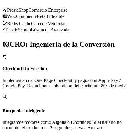
🐧
PrestaShop
Comercio Enterprise
🛍️
WooCommerce
Retail Flexible
🚀
Redis Cache
Capa de Velocidad
⚡
ElasticSearch
Búsqueda Avanzada
03
CRO: Ingeniería de la Conversión
🛒
Checkout sin Fricción
Implementamos 'One Page Checkout' y pagos con Apple Pay /
Google Pay. Reducimos el abandono del carrito un 35% de media.
🔍
Búsqueda Inteligente
Integramos motores como Algolia o Doofinder. Si el usuario no
encuentra el producto en 2 segundos, se va a Amazon.