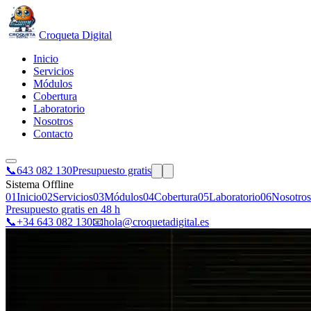
Croqueta Digital
Inicio
Servicios
Módulos
Cobertura
Laboratorio
Nosotros
Contacto
📞
643 082 130
Presupuesto gratis
Sistema Offline
01
Inicio
02
Servicios
03
Módulos
04
Cobertura
05
Laboratorio
06
Nosotros
Presupuesto gratis en 48 h
📞
+34 643 082 130
📧
hola@croquetadigital.es