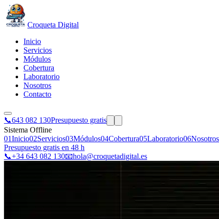
Croqueta Digital
Inicio
Servicios
Módulos
Cobertura
Laboratorio
Nosotros
Contacto
📞
643 082 130
Presupuesto gratis
Sistema Offline
01
Inicio
02
Servicios
03
Módulos
04
Cobertura
05
Laboratorio
06
Nosotros
Presupuesto gratis en 48 h
📞
+34 643 082 130
📧
hola@croquetadigital.es