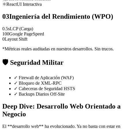
⚛️
React
UI Interactiva
03
Ingeniería del Rendimiento (WPO)
0.5s
LCP (Carga)
100
Google PageSpeed
0
Layout Shift
*Métricas reales auditadas en nuestros desarrollos. Sin trucos.
🛡️
Seguridad Militar
✓
Firewall de Aplicación (WAF)
✓
Bloqueo de XML-RPC
✓
Cabeceras de Seguridad HSTS
✓
Backups Diarios Off-Site
Deep Dive: Desarrollo Web Orientado a
Negocio
El **desarrollo web** ha evolucionado. Ya no basta con estar en