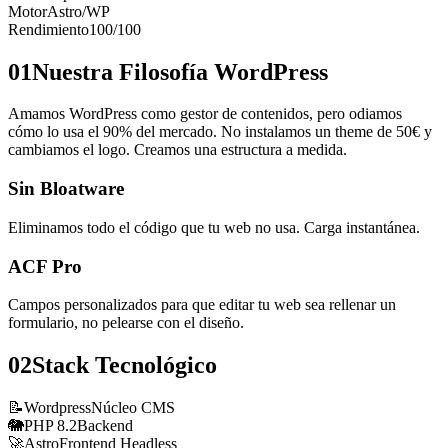
Motor
Astro/WP
Rendimiento
100/100
01
Nuestra Filosofía WordPress
Amamos WordPress como gestor de contenidos, pero odiamos
cómo lo usa el 90% del mercado. No instalamos un theme de 50€ y
cambiamos el logo. Creamos una estructura a medida.
Sin Bloatware
Eliminamos todo el código que tu web no usa. Carga instantánea.
ACF Pro
Campos personalizados para que editar tu web sea rellenar un
formulario, no pelearse con el diseño.
02
Stack Tecnológico
📝
Wordpress
Núcleo CMS
🐘
PHP 8.2
Backend
🚀
Astro
Frontend Headless