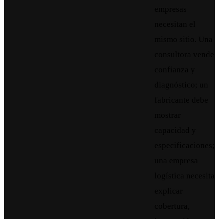
empresas
necesitan el
mismo sitio. Una
consultora vende
confianza y
diagnóstico; un
fabricante debe
mostrar
capacidad y
especificaciones;
una empresa
logística necesita
explicar
cobertura,