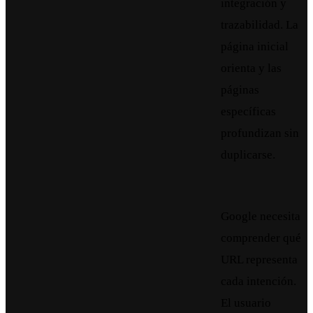
integración y
trazabilidad. La
página inicial
orienta y las
páginas
específicas
profundizan sin
duplicarse.
Google necesita
comprender qué
URL representa
cada intención.
El usuario