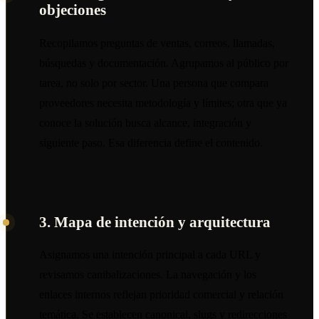
objeciones
Recopilamos preguntas de ventas, correos, llamadas,
búsquedas y documentación. Agrupamos al público por
tarea, no solo por sector. Una persona que compara
proveedores necesita metodología y límites; otra que ya
conoce la solución busca alcance, integración y
siguiente paso. Esa diferencia define el contenido.
3. Mapa de intención y arquitectura
Asignamos una intención principal a cada URL y
revisamos canibalizaciones. La navegación y los
enlaces internos reflejan prioridad comercial y relación
temática. Se establecen canonical, slugs y redirecciones