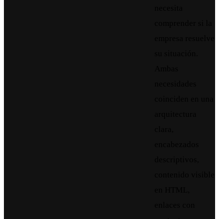
necesita
comprender si la
empresa resuelve
su situación.
Ambas
necesidades
coinciden en una
arquitectura
clara,
encabezados
descriptivos,
contenido visible
en HTML,
enlaces con