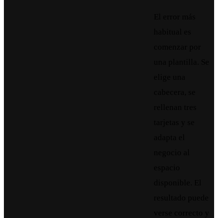
El error más
habitual es
comenzar por
una plantilla. Se
elige una
cabecera, se
rellenan tres
tarjetas y se
adapta el
negocio al
espacio
disponible. El
resultado puede
verse correcto y