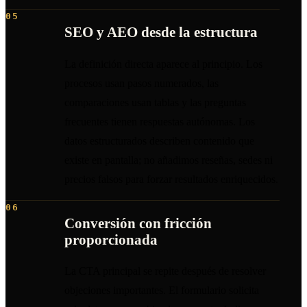
05
SEO y AEO desde la estructura
La definición directa aparece al principio. Los
procesos usan pasos numerados, las
comparaciones usan tablas y las preguntas
frecuentes tienen respuestas autónomas. Los
datos estructurados describen contenido que
existe en pantalla; no añadimos reseñas, sedes ni
precios falsos para forzar resultados enriquecidos.
06
Conversión con fricción
proporcionada
La CTA principal se repite después de resolver
objeciones importantes. El formulario solicita