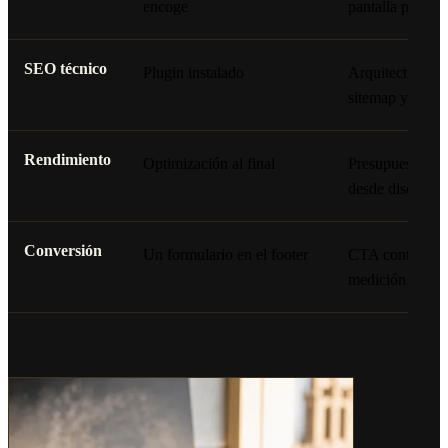
encoge
pantalla pequeñ
SEO técnico
Plugin instalado
Arquitectura, 
sitemap y enlac
Rendimiento
Optimización al final
Presupuesto de 
desde diseño
Conversión
Un formulario en el footer
CTA contextual,
medición