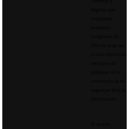
contexto y
páginas que
responden
preguntas
completas. El
SEO on-page no
es una repetición
mecánica de
palabras; es la
consecuencia de
organizar bien la
información.
El diseño