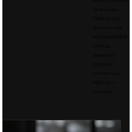
tablas y espacios
de descanso.
Cada sección
tiene una sola
responsabilidad:
explicar,
demostrar,
comparar,
resolver una
objeción o
convertir.