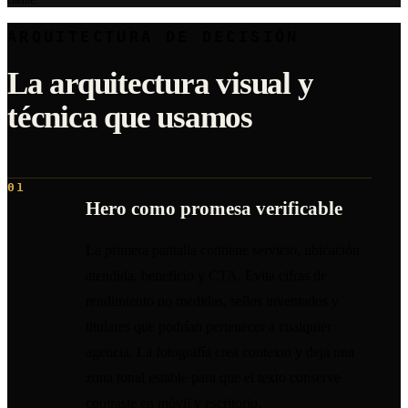
cliente.
ARQUITECTURA DE DECISIÓN
La arquitectura visual y
técnica que usamos
01
Hero como promesa verificable
La primera pantalla contiene servicio, ubicación
atendida, beneficio y CTA. Evita cifras de
rendimiento no medidas, sellos inventados y
titulares que podrían pertenecer a cualquier
agencia. La fotografía crea contexto y deja una
zona tonal estable para que el texto conserve
contraste en móvil y escritorio.