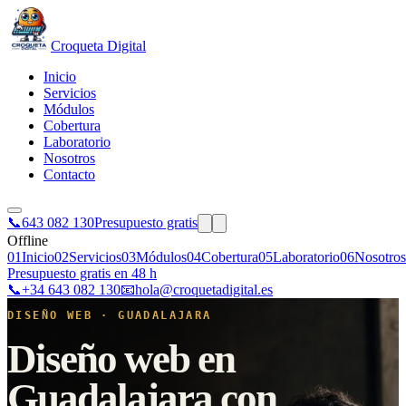
Croqueta Digital
Inicio
Servicios
Módulos
Cobertura
Laboratorio
Nosotros
Contacto
📞
643 082 130
Presupuesto gratis
Offline
01
Inicio
02
Servicios
03
Módulos
04
Cobertura
05
Laboratorio
06
Nosotros
Presupuesto gratis en 48 h
📞
+34 643 082 130
📧
hola@croquetadigital.es
DISEÑO WEB · GUADALAJARA
Diseño web en
Guadalajara con