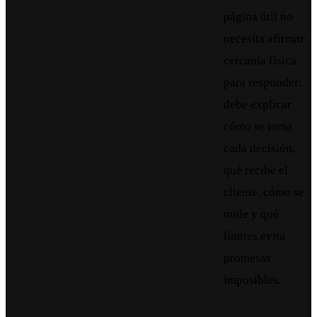
página útil no
necesita afirmar
cercanía física
para responder:
debe explicar
cómo se toma
cada decisión,
qué recibe el
cliente, cómo se
mide y qué
límites evita
promesas
imposibles.