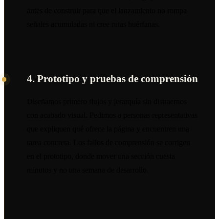
antes de construir para que el lanzamiento no rompa
señales acumuladas ni cree rutas huérfanas.
4. Prototipo y pruebas de comprensión
Diseñamos primero flujos y jerarquía sin distraernos
con acabado visual. Pedimos a personas representativas
que expliquen qué ofrece la página y encuentren una
tarea concreta. Los fallos de comprensión se corrigen
en el prototipo, donde mover una sección cuesta
minutos y no una semana de desarrollo.