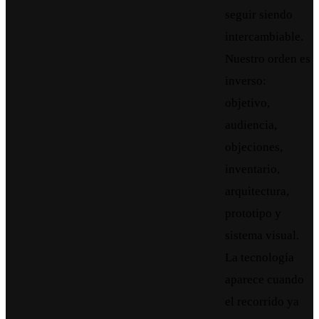
seguir siendo
intercambiable.
Nuestro orden es
inverso:
objetivo,
audiencia,
objeciones,
inventario,
arquitectura,
prototipo y
sistema visual.
La tecnología
aparece cuando
el recorrido ya