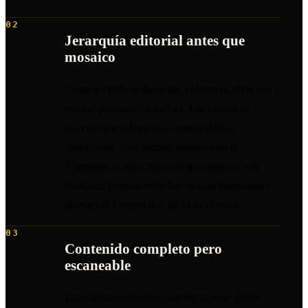
02
Jerarquía editorial antes que
mosaico
Usamos cambios de escala, columnas, divisores y
medios para guiar la lectura. Las tarjetas se
reservan para elementos comparables o
interactivos. Una sección narrativa no se
fragmenta en seis cajas solo para parecer más
diseñada; primero se define su idea dominante y
después el formato que mejor la expresa.
03
Contenido completo pero
escaneable
Las páginas profundas pueden superar 2.000