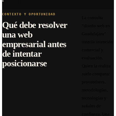
CONTEXTO Y OPORTUNIDAD
La consulta
Qué debe resolver
“diseño web en
una web
Guadalajara”
empresarial antes
mezcla intención
comercial y
de intentar
evaluación.
posicionarse
Quien la realiza
suele comparar
proveedores,
metodologías,
tecnologías y
señales de
confianza. Una