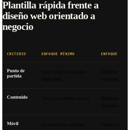
Plantilla rápida frente a
diseño web orientado a
negocio
CRITERIO
ENFOQUE MÍNIMO
ENFOQUE RECO
Punto de
Tema visual y secciones
Objetivo, usuar
partida
disponibles
intención
Contenido
Texto para rellenar huecos
Respuesta compl
ejemplos
Móvil
La versión de escritorio
Orden y accion