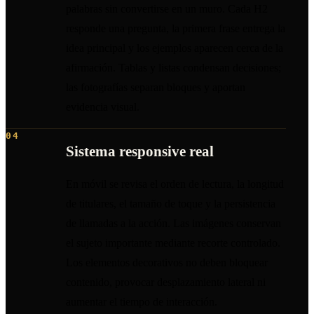
palabras sin convertirse en un muro. Cada H2
responde una pregunta, la primera frase entrega la
idea principal y los ejemplos aparecen cerca de la
afirmación. Tablas y listas condensan decisiones;
las fotografías separan bloques y aportan
evidencia visual.
04
Sistema responsive real
En móvil se revisa el orden de lectura, la longitud
de titulares, el tamaño de toque y la persistencia
de llamadas a la acción. Las imágenes conservan
el sujeto importante mediante recorte controlado.
Los elementos decorativos no deben bloquear
contenido, provocar desplazamiento lateral ni
aumentar el tiempo de interacción.