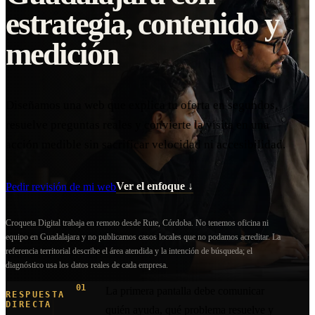
estrategia, contenido y
medición
Diseñamos una web que explica tu oferta en segundos,
resuelve preguntas reales y convierte la visita en una
acción medible sin sacrificar velocidad ni accesibilidad.
Ver el enfoque
↓
Pedir revisión de mi web
Croqueta Digital trabaja en remoto desde Rute, Córdoba. No tenemos oficina ni
equipo en Guadalajara y no publicamos casos locales que no podamos acreditar. La
referencia territorial describe el área atendida y la intención de búsqueda; el
diagnóstico usa los datos reales de cada empresa.
La primera pantalla debe comunicar
RESPUESTA
DIRECTA
quién ayuda, qué problema resuelve y