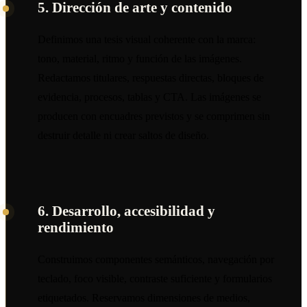
5. Dirección de arte y contenido
Definimos una tesis visual coherente con la marca:
tono, material, ritmo y función de las imágenes.
Redactamos titulares, respuestas directas, bloques de
evidencia, procesos, tablas y CTA. Las imágenes se
producen con encuadres previstos y se comprimen sin
destruir detalle ni crear saltos de diseño.
6. Desarrollo, accesibilidad y
rendimiento
Construimos componentes semánticos, navegación por
teclado, foco visible, contraste suficiente y formularios
etiquetados. Reservamos dimensiones de medios,