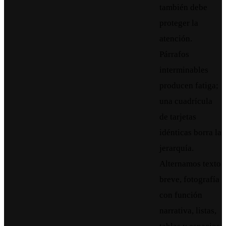
también debe
proteger la
atención.
Párrafos
interminables
producen fatiga;
una cuadrícula
de tarjetas
idénticas borra la
jerarquía.
Alternamos texto
breve, fotografía
con función
narrativa, listas,