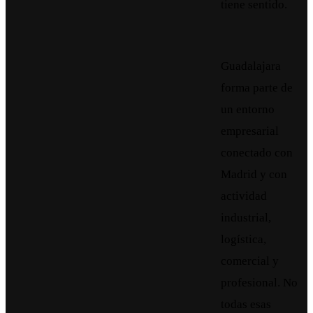
tiene sentido.
Guadalajara
forma parte de
un entorno
empresarial
conectado con
Madrid y con
actividad
industrial,
logística,
comercial y
profesional. No
todas esas