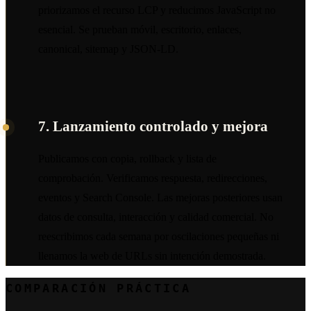
priorizamos el recurso LCP y reducimos JavaScript no
esencial. Se prueban móvil, escritorio, enlaces,
canonical, sitemap y JSON-LD.
7. Lanzamiento controlado y mejora
Publicamos con copia, rollback y lista de
comprobación. Verificamos respuesta, redirecciones,
eventos y Search Console. Las mejoras posteriores usan
datos de consulta, interacción y calidad comercial. No
reescribimos cada semana por oscilaciones pequeñas ni
llenamos la web de URLs sin intención demostrada.
COMPARACIÓN PRÁCTICA