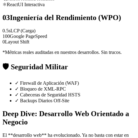
⚛️
React
UI Interactiva
03
Ingeniería del Rendimiento (WPO)
0.5s
LCP (Carga)
100
Google PageSpeed
0
Layout Shift
*Métricas reales auditadas en nuestros desarrollos. Sin trucos.
🛡️
Seguridad Militar
✓
Firewall de Aplicación (WAF)
✓
Bloqueo de XML-RPC
✓
Cabeceras de Seguridad HSTS
✓
Backups Diarios Off-Site
Deep Dive: Desarrollo Web Orientado a
Negocio
El **desarrollo web** ha evolucionado. Ya no basta con estar en