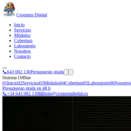
Croqueta Digital
Inicio
Servicios
Módulos
Cobertura
Laboratorio
Nosotros
Contacto
📞
643 082 130
Presupuesto gratis
Sistema Offline
01
Inicio
02
Servicios
03
Módulos
04
Cobertura
05
Laboratorio
06
Nosotros
Presupuesto gratis en 48 h
📞
+34 643 082 130
📧
hola@croquetadigital.es