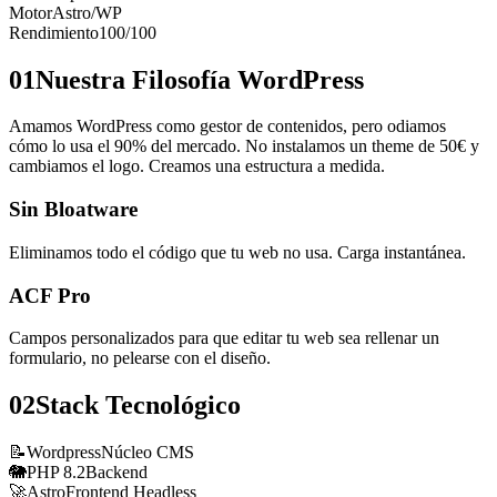
Motor
Astro/WP
Rendimiento
100/100
01
Nuestra Filosofía WordPress
Amamos WordPress como gestor de contenidos, pero odiamos
cómo lo usa el 90% del mercado. No instalamos un theme de 50€ y
cambiamos el logo. Creamos una estructura a medida.
Sin Bloatware
Eliminamos todo el código que tu web no usa. Carga instantánea.
ACF Pro
Campos personalizados para que editar tu web sea rellenar un
formulario, no pelearse con el diseño.
02
Stack Tecnológico
📝
Wordpress
Núcleo CMS
🐘
PHP 8.2
Backend
🚀
Astro
Frontend Headless