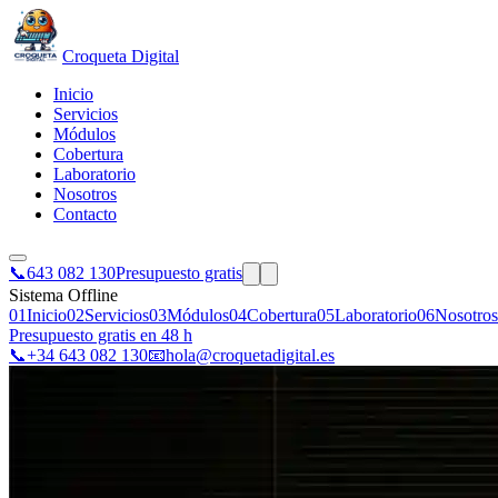
Croqueta Digital
Inicio
Servicios
Módulos
Cobertura
Laboratorio
Nosotros
Contacto
📞
643 082 130
Presupuesto gratis
Sistema Offline
01
Inicio
02
Servicios
03
Módulos
04
Cobertura
05
Laboratorio
06
Nosotros
Presupuesto gratis en 48 h
📞
+34 643 082 130
📧
hola@croquetadigital.es