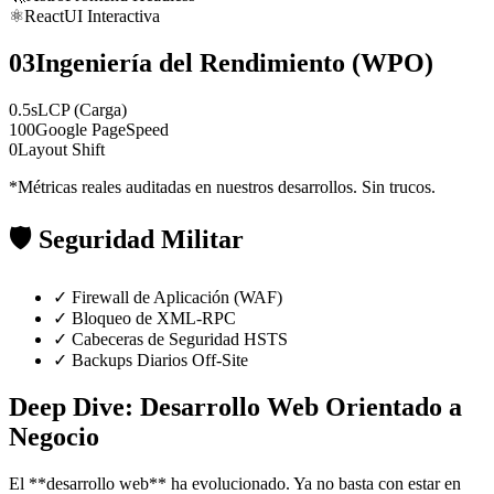
⚛️
React
UI Interactiva
03
Ingeniería del Rendimiento (WPO)
0.5s
LCP (Carga)
100
Google PageSpeed
0
Layout Shift
*Métricas reales auditadas en nuestros desarrollos. Sin trucos.
🛡️
Seguridad Militar
✓
Firewall de Aplicación (WAF)
✓
Bloqueo de XML-RPC
✓
Cabeceras de Seguridad HSTS
✓
Backups Diarios Off-Site
Deep Dive: Desarrollo Web Orientado a
Negocio
El **desarrollo web** ha evolucionado. Ya no basta con estar en