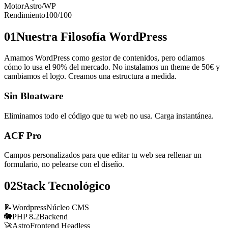
Motor
Astro/WP
Rendimiento
100/100
01
Nuestra Filosofía WordPress
Amamos WordPress como gestor de contenidos, pero odiamos
cómo lo usa el 90% del mercado. No instalamos un theme de 50€ y
cambiamos el logo. Creamos una estructura a medida.
Sin Bloatware
Eliminamos todo el código que tu web no usa. Carga instantánea.
ACF Pro
Campos personalizados para que editar tu web sea rellenar un
formulario, no pelearse con el diseño.
02
Stack Tecnológico
📝
Wordpress
Núcleo CMS
🐘
PHP 8.2
Backend
🚀
Astro
Frontend Headless