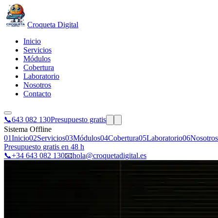
Croqueta Digital
Inicio
Servicios
Módulos
Cobertura
Laboratorio
Nosotros
Contacto
📞
643 082 130
Presupuesto gratis
Sistema Offline
01
Inicio
02
Servicios
03
Módulos
04
Cobertura
05
Laboratorio
06
Nosotros
Presupuesto gratis en 48 h
📞
+34 643 082 130
📧
hola@croquetadigital.es