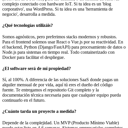
complejo conectado con hardware IoT. Si tu idea es un 'blog
corporativo', usa WordPress. Si tu idea es una 'herramienta de
negocio', desarrolla a medida.
¿Qué tecnologías utilizáis?
Somos agnósticos, pero preferimos stacks modernos y robustos.
Para el frontend solemos usar React o Vue.js por su reactividad. En
el backend, Python (Django/FastAPI) para procesamiento de datos o
Node.js para sistemas en tiempo real. Todo containerizado con
Docker para facilitar el despliegue.
¿El software será de mi propiedad?
Sí, al 100%. A diferencia de las soluciones SaaS donde pagas un
alquiler mensual de por vida, aquí tú eres el dueño del código
fuente. Te entregamos el repositorio Git completo y la
documentación técnica necesaria para que cualquier equipo pueda
continuarlo en el futuro.
¿Cuánto tarda un proyecto a medida?
Depende de la complejidad. Un MVP (Producto Mínimo Viable)
puede estar listo en 4-6 semanas. Sistemas empresariales completos