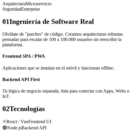
Arquitectura
Microservices
Seguridad
Enterprise
01
Ingeniería de Software Real
Olvídate de "parches" de código. Creamos arquitecturas robustas
pensadas para escalar de 100 a 100.000 usuarios sin reescribir la
plataforma.
Frontend SPA / PWA
Aplicaciones que se instalan en el móvil y funcionan offline.
Backend API First
Tu lógica de negocio separada, lista para conectar con Apps, Webs o
IoT.
02
Tecnologías
⚛️
React / Vue
Frontend UI
🟢
Node.js
Backend API