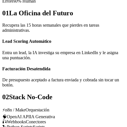
Errores
0% Human
01
La Oficina del Futuro
Recupera las 15 horas semanales que pierdes en tareas
administrativas.
Lead Scoring Automático
Entra un lead, la IA investiga su empresa en LinkedIn y le asigna
una puntuación.
Facturación Desatendida
De presupuesto aceptado a factura enviada y cobrada sin tocar un
botón.
02
Stack No-Code
⚡
n8n / Make
Orquestación
🧠
OpenAI API
IA Generativa
🎣
Webhooks
Conectores
🐍
Python Scripts
Scripts