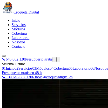
Croqueta Digital
Inicio
Servicios
Módulos
Cobertura
Laboratorio
Nosotros
Contacto
📞
643 082 130
Presupuesto gratis
Sistema Offline
01
Inicio
02
Servicios
03
Módulos
04
Cobertura
05
Laboratorio
06
Nosotros
Presupuesto gratis en 48 h
📞
+34 643 082 130
📧
hola@croquetadigital.es