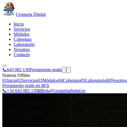
Croqueta Digital
Inicio
Servicios
Módulos
Cobertura
Laboratorio
Nosotros
Contacto
📞
643 082 130
Presupuesto gratis
Sistema Offline
01
Inicio
02
Servicios
03
Módulos
04
Cobertura
05
Laboratorio
06
Nosotros
Presupuesto gratis en 48 h
📞
+34 643 082 130
📧
hola@croquetadigital.es