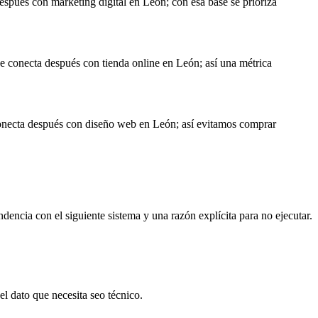
espués con marketing digital en León; con esa base se prioriza
l se conecta después con tienda online en León; así una métrica
e conecta después con diseño web en León; así evitamos comprar
dencia con el siguiente sistema y una razón explícita para no ejecutar.
l dato que necesita seo técnico.