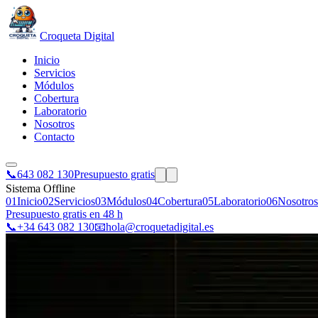
Croqueta Digital
Inicio
Servicios
Módulos
Cobertura
Laboratorio
Nosotros
Contacto
📞
643 082 130
Presupuesto gratis
Sistema Offline
01
Inicio
02
Servicios
03
Módulos
04
Cobertura
05
Laboratorio
06
Nosotros
Presupuesto gratis en 48 h
📞
+34 643 082 130
📧
hola@croquetadigital.es