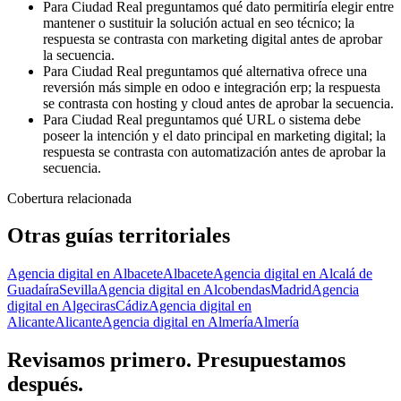
Para Ciudad Real preguntamos qué dato permitiría elegir entre
mantener o sustituir la solución actual en seo técnico; la
respuesta se contrasta con marketing digital antes de aprobar
la secuencia.
Para Ciudad Real preguntamos qué alternativa ofrece una
reversión más simple en odoo e integración erp; la respuesta
se contrasta con hosting y cloud antes de aprobar la secuencia.
Para Ciudad Real preguntamos qué URL o sistema debe
poseer la intención y el dato principal en marketing digital; la
respuesta se contrasta con automatización antes de aprobar la
secuencia.
Cobertura relacionada
Otras guías territoriales
Agencia digital en Albacete
Albacete
Agencia digital en Alcalá de
Guadaíra
Sevilla
Agencia digital en Alcobendas
Madrid
Agencia
digital en Algeciras
Cádiz
Agencia digital en
Alicante
Alicante
Agencia digital en Almería
Almería
Revisamos primero. Presupuestamos
después.