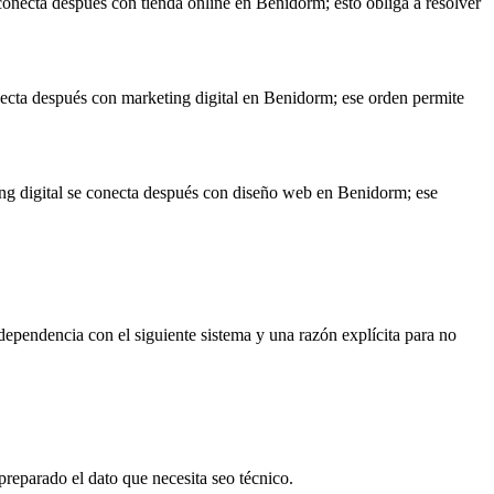
e conecta después con tienda online en Benidorm; esto obliga a resolver
onecta después con marketing digital en Benidorm; ese orden permite
ing digital se conecta después con diseño web en Benidorm; ese
dependencia con el siguiente sistema y una razón explícita para no
reparado el dato que necesita seo técnico.