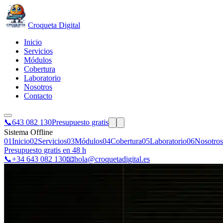
Croqueta Digital
Inicio
Servicios
Módulos
Cobertura
Laboratorio
Nosotros
Contacto
📞
643 082 130
Presupuesto gratis
Sistema Offline
01
Inicio
02
Servicios
03
Módulos
04
Cobertura
05
Laboratorio
06
Nosotros
Presupuesto gratis en 48 h
📞
+34 643 082 130
📧
hola@croquetadigital.es