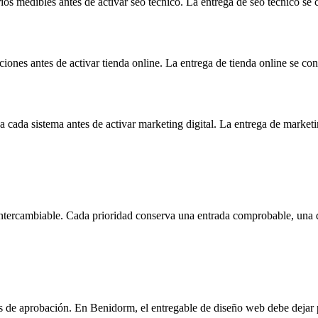
erios medibles antes de activar seo técnico. La entrega de seo técnico s
iones antes de activar tienda online. La entrega de tienda online se c
cada sistema antes de activar marketing digital. La entrega de market
s intercambiable. Cada prioridad conserva una entrada comprobable, una 
s de aprobación. En Benidorm, el entregable de diseño web debe dejar p